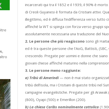
incarcerati qui tra il 1852 e il 1939, il 90% è mort
di Creoli Guyanesi è formata da Cristiani attivi. Qu
illegittimo, ed è diffusa l’indifferenza verso tutto 
affinché la WT si spinga con forza verso gruppi spe
ltre
assolutamente necessaria una traduzione del Nu
2. Le persone che più reagiscono
sono gli Haitia
ed è tra queste persone che l’AoG, Battisti, (SBC
%,
crescendo. Pregate per uomini e donne che siano c
altro
giovani chiese affinché maturino nella comprensione
3. Le persone meno raggiunte:
a) Tribù di Amerindi
— non è mai stato organizzat
tribù dell’isola, ma i Cristiani di queste tribù nel S
campagne evangelistiche. Pregate per gli Arawak 
(800), Oyapi (500) e Emerillon (200).
b) La chiesa Caribs nominalmente cattolica
(1.90