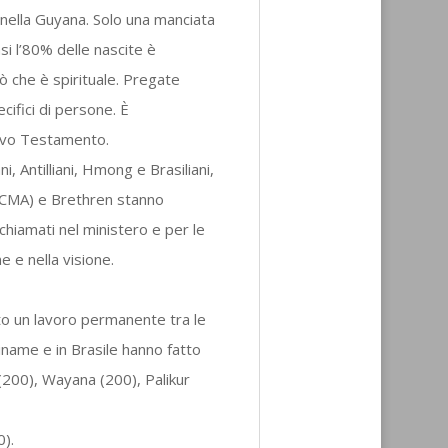
o nella Guyana. Solo una manciata
asi l’80% delle nascite è
ciò che è spirituale. Pregate
cifici di persone. È
ovo Testamento.
ni, Antilliani, Hmong e Brasiliani,
, CMA) e Brethren stanno
hiamati nel ministero e per le
 e nella visione.
o un lavoro permanente tra le
uriname e in Brasile hanno fatto
(200), Wayana (200), Palikur
0).