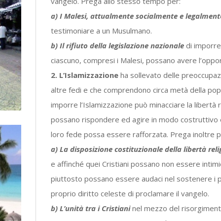
vangelo. Prega allo stesso tempo per:
a) I Malesi, attualmente socialmente e legalmente
testimoniare a un Musulmano.
b) Il rifiuto della legislazione nazionale
di imporre
ciascuno, compresi i Malesi, possano avere l’opport
2. L’Islamizzazione
ha sollevato delle preoccupaz
altre fedi e che comprendono circa metà della popo
imporre l’Islamizzazione può minacciare la libertà re
possano rispondere ed agire in modo costruttivo
loro fede possa essere rafforzata. Prega inoltre p
a) La disposizione costituzionale della libertà reli
e affinché quei Cristiani possano non essere intimi
piuttosto possano essere audaci nel sostenere i prop
proprio diritto celeste di proclamare il vangelo.
b) L’unità tra i Cristiani
nel mezzo del risorgiment