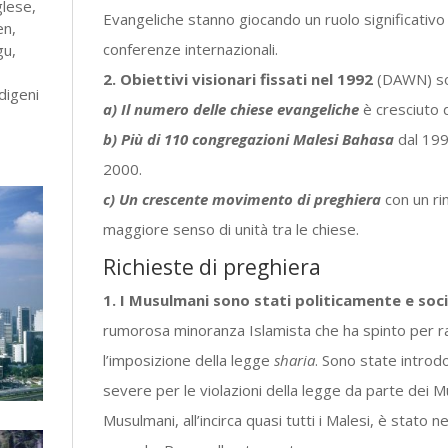
glese,
Evangeliche stanno giocando un ruolo significativo n
en,
conferenze internazionali.
gu,
2. Obiettivi visionari fissati nel 1992
(DAWN) son
digeni
a) Il numero delle chiese evangeliche
è cresciuto 
b) Più di 110 congregazioni Malesi Bahasa
dal 199
2000.
c) Un crescente movimento di preghiera
con un ri
maggiore senso di unità tra le chiese.
Richieste di preghiera
1. I Musulmani sono stati politicamente e soc
rumorosa minoranza Islamista che ha spinto per ra
l’imposizione della legge
sharia
. Sono state introdo
severe per le violazioni della legge da parte dei M
Musulmani, all’incirca quasi tutti i Malesi, è stato neg