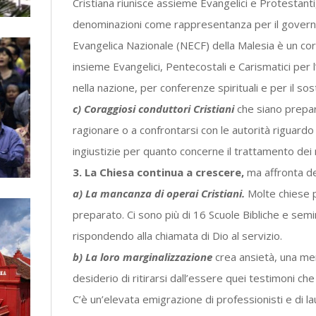
Cristiana riunisce assieme Evangelici e Protestanti, 
denominazioni come rappresentanza per il governo
Evangelica Nazionale (NECF) della Malesia è un cor
insieme Evangelici, Pentecostali e Carismatici per
nella nazione, per conferenze spirituali e per il sos
c) Coraggiosi conduttori Cristiani
che siano prepara
ragionare o a confrontarsi con le autorità riguard
ingiustizie per quanto concerne il trattamento de
3. La Chiesa continua a crescere,
ma affronta del
a) La mancanza di operai Cristiani.
Molte chiese 
preparato. Ci sono più di 16 Scuole Bibliche e sem
rispondendo alla chiamata di Dio al servizio.
b) La loro marginalizzazione
crea ansietà, una ment
desiderio di ritirarsi dall’essere quei testimoni ch
C’è un’elevata emigrazione di professionisti e di lau