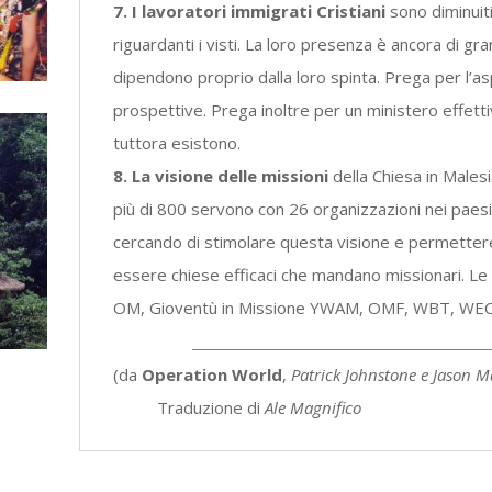
7. I lavoratori immigrati Cristiani
sono diminuiti
riguardanti i visti. La loro presenza è ancora di gra
dipendono proprio dalla loro spinta. Prega per l’as
prospettive. Prega inoltre per un ministero effettiv
tuttora esistono.
8. La visione delle missioni
della Chiesa in Males
più di 800 servono con 26 organizzazioni nei paesi
cercando di stimolare questa visione e permettere 
essere chiese efficaci che mandano missionari. Le 
OM, Gioventù in Missione YWAM, OMF, WBT, WEC 
(da
Operation World
,
Patrick Johnstone e Jason 
Traduzione di
Ale Magnifico