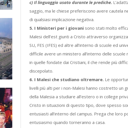
c) Il linguaggio usato durante le prediche.
L’adatt
saggio, ma le chiese preferiscono avere cautela nel
di qualsiasi implicazione negativa.
5. I Ministeri per i giovani
sono stati molto effica
Malesi dell’est giunti a Cristo attraverso organizza
SU, FES (IFES) ed altre all’interno di scuole ed uni
difficile avere un ministero all’interno delle scuole
in quelle fondate dai Cristiani, il che rende più diff
discepolato.
6. I Malesi che studiano oltremare.
Le opportun
livelli più alti per i non-Malesi hanno costretto un 
della Malesia a studiare all’estero o in college priva
Cristo in situazioni di questo tipo, dove spesso son
entusiasti all’interno del campus. Prega che loro
entusiasmo quando torneranno a casa.